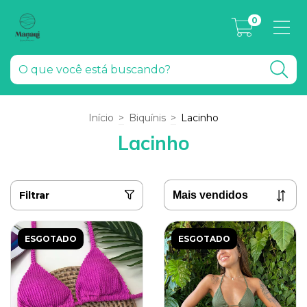
0
Início
>
Biquínis
>
Lacinho
Lacinho
Filtrar
ESGOTADO
ESGOTADO