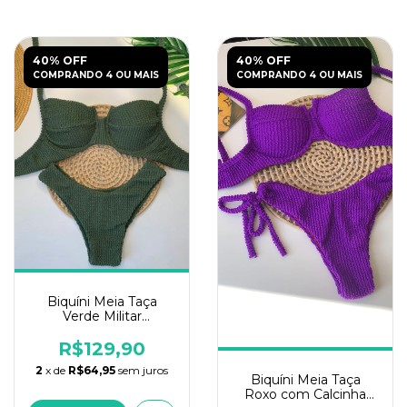
40% OFF
40% OFF
COMPRANDO 4 OU MAIS
COMPRANDO 4 OU MAIS
Biquíni Meia Taça
Verde Militar
Texturizado
R$129,90
2
x de
R$64,95
sem juros
Biquíni Meia Taça
Roxo com Calcinha