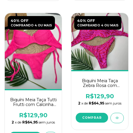
40% OFF
40% OFF
COMPRANDO 4 OU MAIS
COMPRANDO 4 OU MAIS
Biquíni Meia Taça
Zebra Rosa com
Vermelho Liso
R$129,90
Biquíni Meia Taça Tutti
2
x de
R$64,95
sem juros
Frutti com Calcinha
Ajustável
R$129,90
COMPRAR
2
x de
R$64,95
sem juros