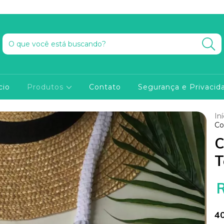
cio
Produtos
Contato
Segurança e Privacid
Iní
Co
C
T
4