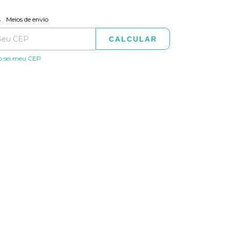
ALTERAR CEP
regas para o CEP:
Meios de envio
CALCULAR
o sei meu CEP