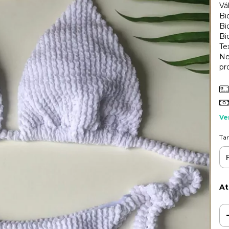
Vá
Bi
Bi
Bi
Te
Ne
pr
Ve
Ta
At