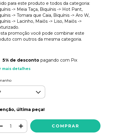
lido para este produto e todos da categoria:
quínis -> Meia Taça, Biquínis -> Hot Pant,
quínis -> Tomara que Caia, Biquínis -> Aro W,
quínis -> Lacinho, Maiôs -> Liso, Maiôs ->
xturizado.
sta promoção você pode combinar este
oduto com outros da mesma categoria.
5% de desconto
pagando com Pix
r mais detalhes
manho
enção, última peça!