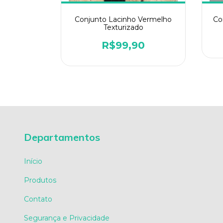
erde Água
Conjunto Lacinho Vermelho
Co
o
Texturizado
0
R$99,90
Departamentos
Início
Produtos
Contato
Segurança e Privacidade