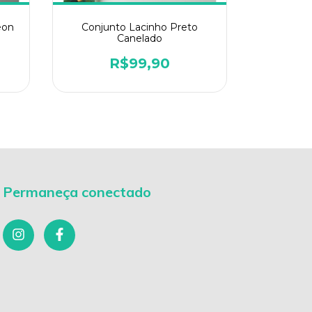
eon
Conjunto Lacinho Preto
Conjun
Canelado
Ban
R$99,90
Permaneça conectado