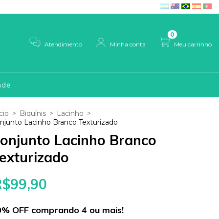
0
Atendimento
Minha conta
Meu carrinho
ade
cio
>
Biquínis
>
Lacinho
>
njunto Lacinho Branco Texturizado
onjunto Lacinho Branco
exturizado
R$99,90
0% OFF comprando 4 ou mais!